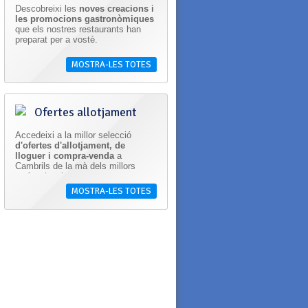
Descobreixi les
noves creacions i
les promocions gastronòmiques
que els nostres restaurants han
preparat per a vostè.
MOSTRA-LES TOTES
Ofertes allotjament
Accedeixi a la millor selecció
d'ofertes d'allotjament, de
lloguer i compra-venda
a
Cambrils de la mà dels millors
professionals.
MOSTRA-LES TOTES