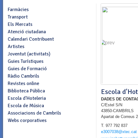
Farmàcies
Transport
Els Mercats
Atenció ciutadana
Calendari Contribuent
Artistes
Joventut (activitats)
Guies Turístiques
Guies de Formació
Ràdio Cambrils
Revistes online
Escola d'Hot
Biblioteca Pública
Escola d'Hoteleria
DADES DE CONTA
Escola de Música
C/Estel S/N
43850-CAMBRILS
Associacions de Cambrils
Apartat de Correus 
Webs corporatives
T. 977 792 837
e3007038@xtec.cat