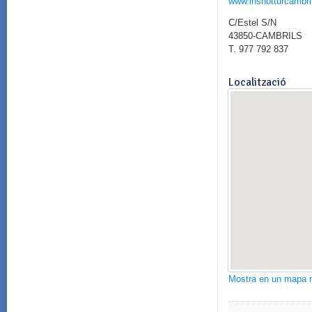
www.inshotturcambri
C/Estel S/N
43850-CAMBRILS
T. 977 792 837
Localització
Mostra en un mapa 