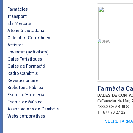
Farmàcies
Transport
Els Mercats
Atenció ciutadana
Calendari Contribuent
Artistes
Joventut (activitats)
Guies Turístiques
Guies de Formació
Ràdio Cambrils
Revistes online
Farmàcia C
Biblioteca Pública
Escola d'Hoteleria
DADES DE CONTA
Escola de Música
C/Consolat de Mar, 
43850-CAMBRILS
Associacions de Cambrils
T. 977 79 27 12
Webs corporatives
VEURE FARMÀ