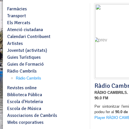
Farmàcies
Transport
Els Mercats
Atenció ciutadana
Calendari Contribuent
Artistes
Joventut (activitats)
Guies Turístiques
Guies de Formació
Ràdio Cambrils
Ràdio Cambrils
Ràdio Cambr
Revistes online
RÀDIO CAMBRILS.
Biblioteca Pública
90.0 FM
Escola d'Hoteleria
Per sintonitzar l'e
Escola de Música
podeu fer al
90.0 de
Associacions de Cambrils
Player RÀDIO CAM
Webs corporatives